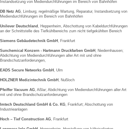
Instandsetzung von Mediendurchführungen im Bereich von Bahnhöfen
DB Netz AG
, Limburg; regelmäßige Wartung, Reparatur, Instandsetzung von
Mediendurchführungen im Bereich von Bahnhöfen
Unilever Deutschland
, Heppenheim, Abschottung von Kabeldurchführungen
an der Schnittstelle des Tiefkühlbereichs zum nicht tiefgekühlten Bereich
Siemens Gebäudetechnik GmbH
, Frankfurt
Sunchemical Konzern - Hartmann Druckfarben GmbH
, Niedernhausen;
Abdichtung von Mediendurchführungen aller Art mit und ohne
Brandschutzanforderungen,
EADS Secure Networks GmbH
, Ulm
HOLZNER Medizintechnik GmbH
, Nußloch
Pfeiffer Vacuum AG
, Aßlar; Abdichtung von Mediendurchführungen aller Art
mit und ohne Brandschutzanforderungen
Imtech Deutschland GmbH & Co. KG
, Frankfurt; Abschottung von
Industrieanlagen
Hoch – Tief Construction AG
, Frankfurt
Langnese-Iglo GmbH,
Heppenheim, Herstellung von kälteisolierten