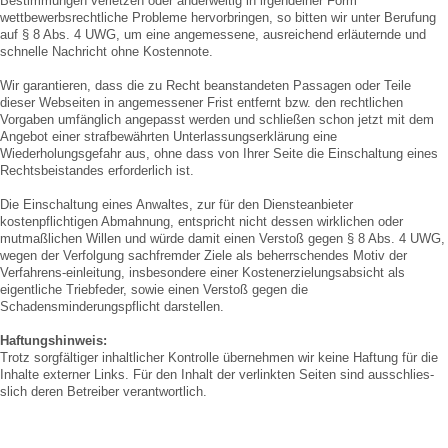
Bestimmungen verletzen oder anderweitig in irgendeiner Form
wettbewerbsrechtliche Probleme hervorbringen, so bitten wir unter Berufung
auf § 8 Abs. 4 UWG, um eine angemessene, ausreichend erläuternde und
schnelle Nachricht ohne Kostennote.
Wir garantieren, dass die zu Recht beanstandeten Passagen oder Teile
dieser Webseiten in angemessener Frist entfernt bzw. den rechtlichen
Vorgaben umfänglich angepasst werden und schließen schon jetzt mit dem
Angebot einer strafbewährten Unterlassungserklärung eine
Wiederholungsgefahr aus, ohne dass von Ihrer Seite die Einschaltung eines
Rechtsbeistandes erforderlich ist.
Die Einschaltung eines Anwaltes, zur für den Diensteanbieter
kostenpflichtigen Abmahnung, entspricht nicht dessen wirklichen oder
mutmaßlichen Willen und würde damit einen Verstoß gegen § 8 Abs. 4 UWG,
wegen der Verfolgung sachfremder Ziele als beherrschendes Motiv der
Verfahrens-einleitung, insbesondere einer Kostenerzielungsabsicht als
eigentliche Triebfeder, sowie einen Verstoß gegen die
Schadensminderungspflicht darstellen.
Haftungshinweis:
Trotz sorgfältiger inhaltlicher Kontrolle übernehmen wir keine Haftung für die
Inhalte externer Links. Für den Inhalt der verlinkten Seiten sind ausschlies-
slich deren Betreiber verantwortlich.