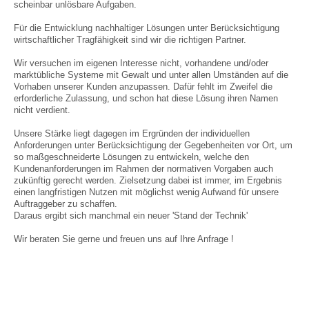
scheinbar unlösbare Aufgaben.
Für die Entwicklung nachhaltiger Lösungen unter Berücksichtigung
wirtschaftlicher Tragfähigkeit sind wir die richtigen Partner.
Wir versuchen im eigenen Interesse nicht, vorhandene und/oder
marktübliche Systeme mit Gewalt und unter allen Umständen auf die
Vorhaben unserer Kunden anzupassen. Dafür fehlt im Zweifel die
erforderliche Zulassung, und schon hat diese Lösung ihren Namen
nicht verdient.
Unsere Stärke liegt dagegen im Ergründen der individuellen
Anforderungen unter Berücksichtigung der Gegebenheiten vor Ort, um
so maßgeschneiderte Lösungen zu entwickeln, welche den
Kundenanforderungen im Rahmen der normativen Vorgaben auch
zukünftig gerecht werden. Zielsetzung dabei ist immer, im Ergebnis
einen langfristigen Nutzen mit möglichst wenig Aufwand für unsere
Auftraggeber zu schaffen.
Daraus ergibt sich manchmal ein neuer 'Stand der Technik'
Wir beraten Sie gerne und freuen uns auf Ihre Anfrage !
Secoflex, BSL4, BSL3, S4, S3, BSL2, S2, Labordichtungen,
gasdichte Mediendurchführung, gasdichte Kabeldurchführung,
gasdichte Rohrdurchführungen, Brandschutz, prüfbare Dichtungen,
Virendicht, Gasdicht, Dichtungsmasse, Abdichtung, Säurebeständig,