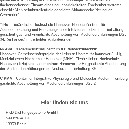
gasdichte Abschottung von Mediendurchführungen sowie erstmals
flächendeckender Einsatz eines neu entwickeltelten Trockenbausystems
einschließlich schnittstellenfreie gasdichte Abhangdecke 'der neuen
Generation'.
TiHo
- Tierärztliche Hochschule Hannover, Neubau Zentrum für
Zoonooeforschung und Forschungslabor Infektionsmedizin mit Tierhaltung
gesichert gas- und virendichte Abschottung von Mediendurchführungen BSL
3-E (enhanced) mit erhöhten Anforderungen.
NZ-BMT
Niedersächsiches Zentrum für Biomedizintechnik
Hannover, Gemeinschaftsprojekt der Leibnitz Universität hannover (LUH),
Medizinischen Hochschule Hannover (MHH), Tierärztlichen Hochschule
Hannover (TiHo) und Laserzentrum Hannover (LZH) ,gasdichte Abschottung
der Medien-durchführungen im Neubau mit Tierhaltung BSL 2
CIPMM
- Center for Integrative Physiologie and Molecular Medicin, Homburg,
gasdichte Abschottung von Mediendurchführungen BSL 2
Hier finden Sie uns
RKD Dichtungssysteme GmbH
Seestraße 120
13353 Berlin